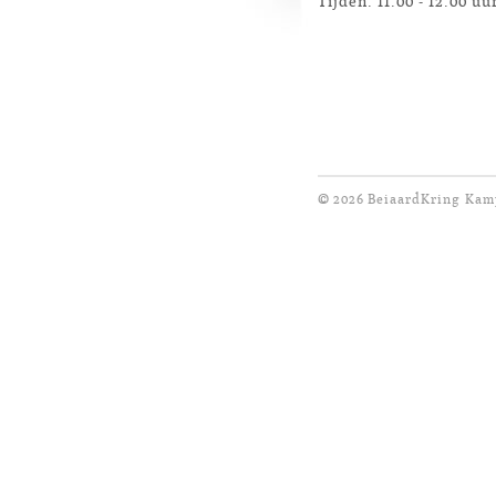
Tijden: 11.00 - 12.00 uu
© 2026 BeiaardKring Ka