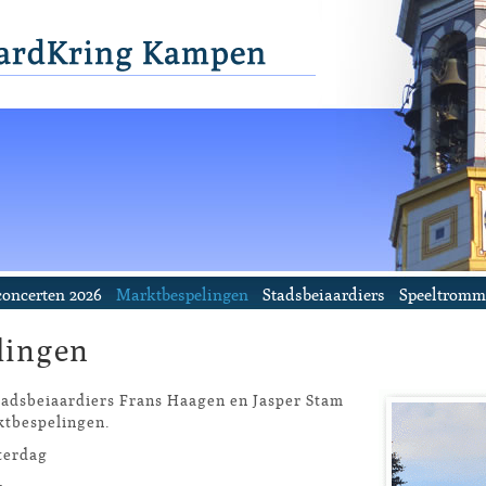
oncerten 2026
Marktbespelingen
Stadsbeiaardiers
Speeltromm
lingen
tadsbeiaardiers Frans Haagen en Jasper Stam
tbespelingen.
terdag