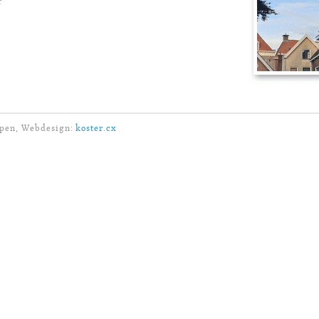
r
mpen, Webdesign:
koster.cx