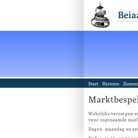
Start
Historie
Zomerc
Marktbespe
Wekelijks verzorgen s
twee zogenaamde mark
Dagen: maandag en za